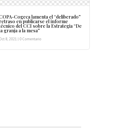
COPA-Cogeca lamenta el “deliberado”
retraso en publicarse el informe
técnico del CCI sobre la Estrategia “De
la granja a la mesa”
Oct 8, 2021
| 0 Comentario