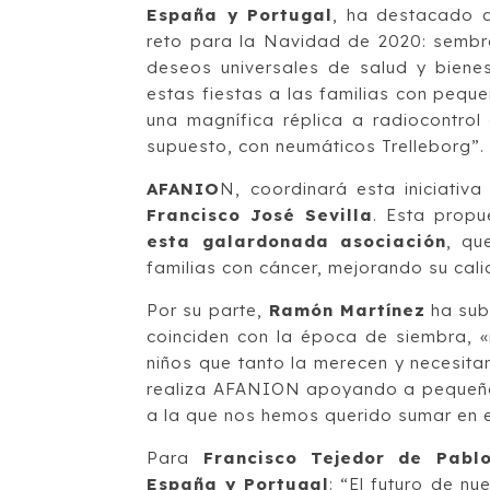
España y Portugal
, ha destacado 
reto para la Navidad de 2020: sembr
deseos universales de salud y bienes
estas fiestas a las familias con peque
una magnífica réplica a radiocontrol
supuesto, con neumáticos Trelleborg”.
AFANIO
N, coordinará esta iniciativ
Francisco José Sevilla
. Esta propu
esta galardonada asociación
, qu
familias con cáncer, mejorando su cali
Por su parte,
Ramón Martínez
ha sub
coinciden con la época de siembra, «
niños que tanto la merecen y necesit
realiza AFANION apoyando a pequeños 
a la que nos hemos querido sumar en e
Para
Francisco Tejedor de Pablo
España y Portugal
: “El futuro de nu