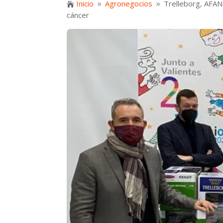
Inicio
Agronegocios
Trelleborg, AFAN

9
9
cáncer