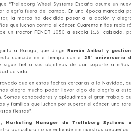
que “Trelleborg Wheel Systems España asume un nue
ar alegría fuera del campo. En una época marcada p
tar, la marca ha decidido pasar a la acción y alegr
ños que luchan contra el cáncer. Cuarenta niños recibir
 de un tractor FENDT 1050 a escala 1:16, calzada, p
a junto a Rasiga, que dirige
Ramón Aníbal y gestio
esta coincide en el tiempo con el
25º aniversario 
e sigue fiel a sus objetivos de dar soporte a niños
dad de vida.
rayado que en estas fechas cercanas a la Navidad, q
nos alegra mucho poder llevar algo de alegría a est
an. Somos conocedores y aplaudimos el gran trabajo q
y familias que luchan por superar el cáncer, una tar
stas fiestas”.
, Marketing Manager de Trelleborg Systems 
estra agricultura no se entiende sin nuestros pequeños,