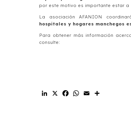
por este motivo es importante estar a 
La asociación AFANION coordinará
hospitales y hogares manchegos e
Para obtener más información acerca 
consulte:
LinkedIn
X
Facebook
WhatsApp
Email
Compartir