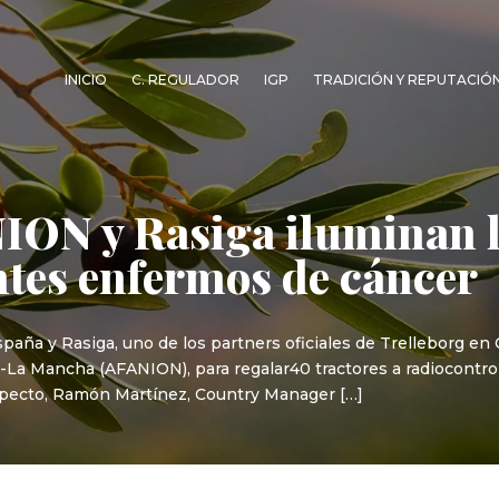
INICIO
C. REGULADOR
IGP
TRADICIÓN Y REPUTACIÓ
ION y Rasiga iluminan l
ntes enfermos de cáncer
aña y Rasiga, uno de los partners oficiales de Trelleborg en 
la-La Mancha (AFANION), para regalar40 tractores a radiocont
specto, Ramón Martínez, Country Manager […]