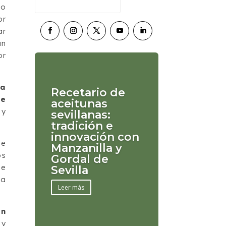
vo
or
ar
án
or
na
Recetario de
de
aceitunas
 y
sevillanas:
tradición e
innovación con
ue
Manzanilla y
os
Gordal de
ue
Sevilla
ea
Leer más
en
 y