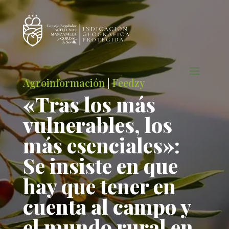
Agroinformación
|
Feedzy
«Tras los más
vulnerables, los
más esenciales»:
Se insiste en que
hay que tener en
cuenta al campo y
el mundo rural en