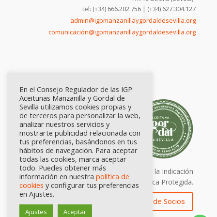
tel: (+34) 666.202.756 | (+34) 627.304.127
admin@igpmanzanillaygordaldesevilla.org
comunicación@igpmanzanillaygordaldesevilla.org
En el Consejo Regulador de las IGP
Aceitunas Manzanilla y Gordal de
Sevilla utilizamos cookies propias y
de terceros para personalizar la web,
analizar nuestros servicios y
mostrarte publicidad relacionada con
tus preferencias, basándonos en tus
hábitos de navegación. Para aceptar
todas las cookies, marca aceptar
todo. Puedes obtener más
Calidad certificada por Origen. Sellos de la Indicación
información en nuestra
política de
Geográfica Protegida.
cookies
y configurar tus preferencias
en Ajustes.
Zona de Socios
Ajustes
Aceptar