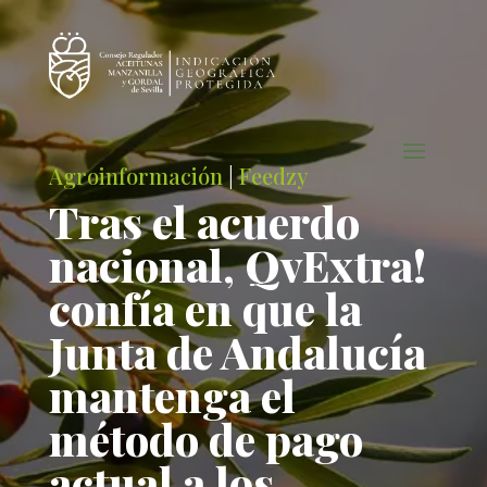
Agroinformación
|
Feedzy
Tras el acuerdo
nacional, QvExtra!
confía en que la
Junta de Andalucía
mantenga el
método de pago
actual a los