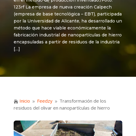
en el método de producción inventado./Foto:
123rf La empresa de nueva creación Calpech
(empresa de base tecnológica – EBT), participada
por la Universidad de Alicante, ha desarrollado un
método que hace viable económicamente la
fabricación industrial de nanopartículas de hierro
encapsuladas a partir de residuos de la industria
[…]
Inicio
Feedzy
Transformación de los

9
9
residuos del olivar en nanopartículas de hierro