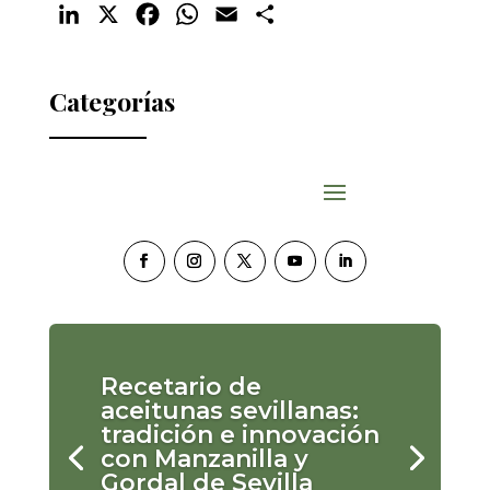
LinkedIn
X
Facebook
WhatsApp
Email
Compartir
Categorías
Recetario de
aceitunas sevillanas:
tradición e innovación
con Manzanilla y
Gordal de Sevilla