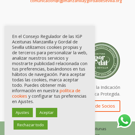
comunicación@igpmanzanillaygordaldesevilla.org
En el Consejo Regulador de las IGP
Aceitunas Manzanilla y Gordal de
Sevilla utilizamos cookies propias y
de terceros para personalizar la web,
analizar nuestros servicios y
mostrarte publicidad relacionada con
tus preferencias, basándonos en tus
hábitos de navegación. Para aceptar
todas las cookies, marca aceptar
todo. Puedes obtener más
Calidad certificada por Origen. Sellos de la Indicación
información en nuestra
política de
Geográfica Protegida.
cookies
y configurar tus preferencias
en Ajustes.
Zona de Socios
Ajustes
Aceptar
Rechazar todo
© Consejo Regulador de las IGP Aceitunas