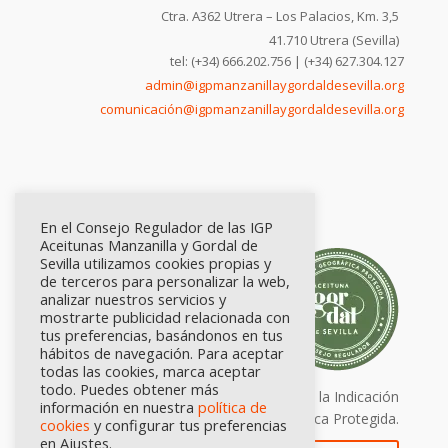
Ctra. A362 Utrera – Los Palacios, Km. 3,5
41.710 Utrera (Sevilla)
tel: (+34) 666.202.756 | (+34) 627.304.127
admin@igpmanzanillaygordaldesevilla.org
comunicación@igpmanzanillaygordaldesevilla.org
En el Consejo Regulador de las IGP
Aceitunas Manzanilla y Gordal de
Sevilla utilizamos cookies propias y
de terceros para personalizar la web,
analizar nuestros servicios y
mostrarte publicidad relacionada con
tus preferencias, basándonos en tus
hábitos de navegación. Para aceptar
todas las cookies, marca aceptar
todo. Puedes obtener más
Calidad certificada por Origen. Sellos de la Indicación
información en nuestra
política de
Geográfica Protegida.
cookies
y configurar tus preferencias
en Ajustes.