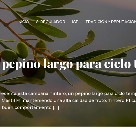
INICIO
C. REGULADOR
IGP
TRADICIÓN Y REPUTACIÓ
o pepino largo para cicl
resenta esta campaña Tintero, un pepino largo para ciclo tempr
astil F1, manteniendo una alta calidad de fruto. Tintero F1 cu
 un buen comportamiento […]