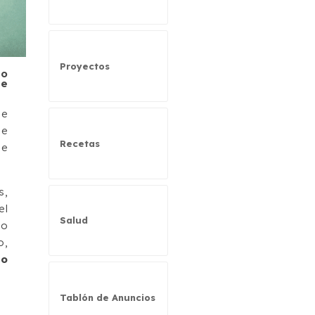
Proyectos
no
ue
ne
ue
Recetas
se
s,
el
Salud
lo
o,
io
Tablón de Anuncios