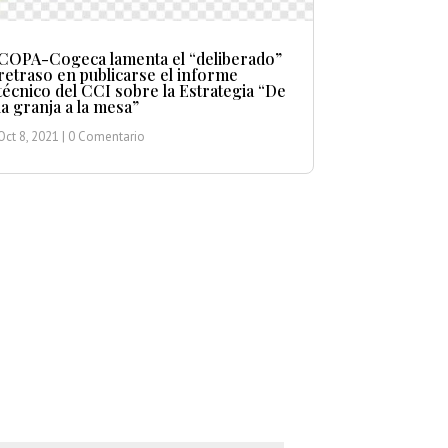
COPA-Cogeca lamenta el “deliberado”
retraso en publicarse el informe
técnico del CCI sobre la Estrategia “De
la granja a la mesa”
Oct 8, 2021
| 0 Comentario