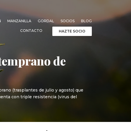
N
MANZANILLA
GORDAL
SOCIOS
BLOG
CONTACTO
HAZTE SOCIO
o temprano de
ano (trasplantes de julio y agosto) que
enta con triple resistencia (virus del