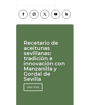
Recetario de
aceitunas
sevillanas:
tradición e
innovación con
Manzanilla y
Gordal de
Sevilla
Leer más