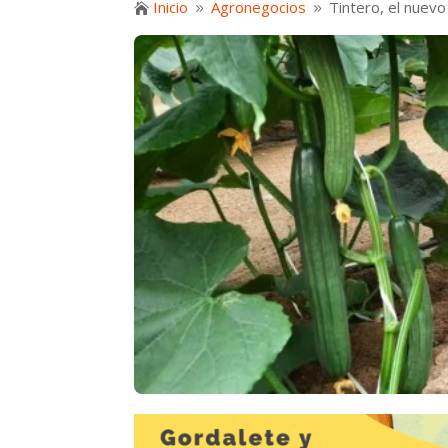
Inicio
Agronegocios
Tintero, el nuevo

9
9