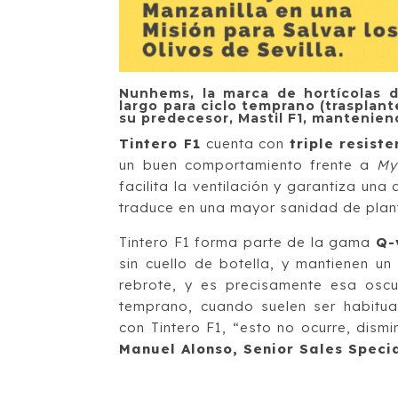
Nunhems, la marca de hortícolas 
largo para ciclo temprano (trasplant
su predecesor, Mastil F1, manteniend
Tintero F1
cuenta con
triple resiste
un buen comportamiento frente a
My
facilita la ventilación y garantiza un
traduce en una mayor sanidad de planta
Tintero F1 forma parte de la gama
Q-
sin cuello de botella, y mantienen un
rebrote, y es precisamente esa oscur
temprano, cuando suelen ser habitu
con Tintero F1, “esto no ocurre, dism
Manuel Alonso, Senior Sales Speci