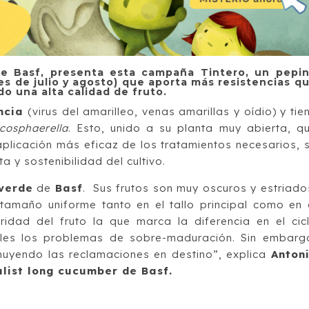
de Basf, presenta esta campaña Tintero, un pepi
es de julio y agosto) que aporta más resistencias q
o una alta calidad de fruto.
ncia
(virus del amarilleo, venas amarillas y oídio) y tie
cosphaerella
. Esto, unido a su planta muy abierta, q
a aplicación más eficaz de los tratamientos necesarios, 
 y sostenibilidad del cultivo.
verde
de
Basf
. Sus frutos son muy oscuros y estriado
 tamaño uniforme tanto en el tallo principal como en 
idad del fruto la que marca la diferencia en el cic
ales los problemas de sobre-maduración. Sin embarg
inuyendo las reclamaciones en destino”, explica
Anton
alist long cucumber de Basf.