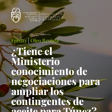
Feedzy
|
Oleo Revista
¿Tiene el
Ministerio
conocimiento de
negociaciones para
ampliar los
contingentes de
aceite para Túnez?