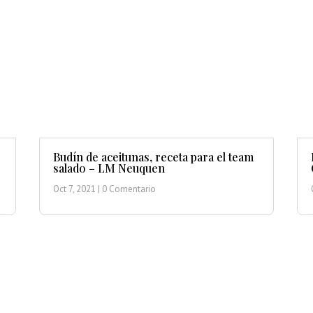
Budín de aceitunas, receta para el team
salado – LM Neuquen
Oct 7, 2021
| 0 Comentario