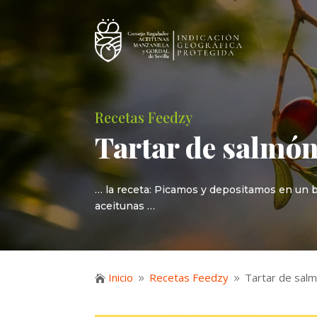
Recetas Feedzy
Tartar de salmón
… la receta: Picamos y depositamos en un bol
aceitunas …
Inicio
Recetas Feedzy
Tartar de sal

9
9