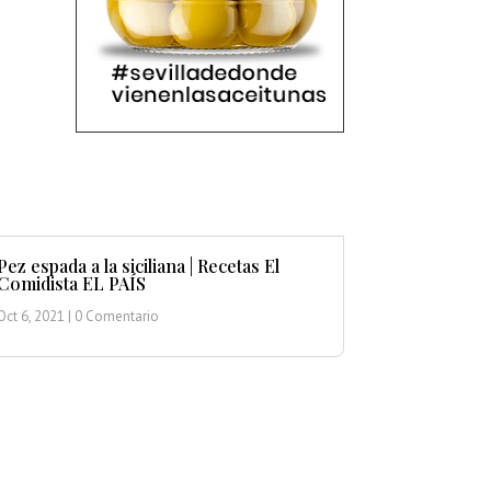
Pez espada a la siciliana | Recetas El
Comidista EL PAÍS
Oct 6, 2021
| 0 Comentario