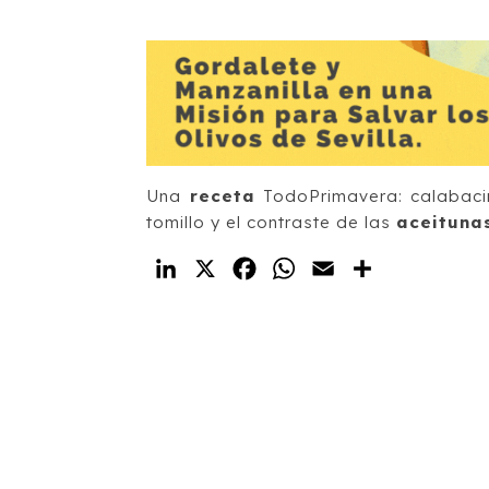
Una
receta
TodoPrimavera: calabaci
tomillo y el contraste de las
aceituna
LinkedIn
X
Facebook
WhatsApp
Email
Compartir