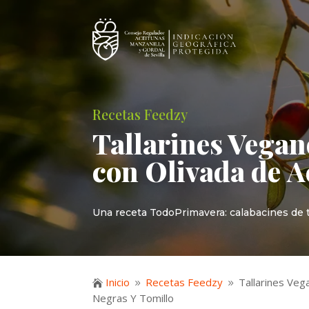
Recetas Feedzy
Tallarines Vegan
con Olivada de
A
Una receta TodoPrimavera: calabacines de te
Inicio
Recetas Feedzy
Tallarines Veg

9
9
Negras Y Tomillo