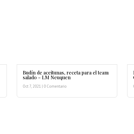
Budín de aceitunas, receta para el team
salado – LM Neuquen
Oct 7, 2021
| 0 Comentario