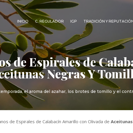
INICIO
C. REGULADOR
IGP
TRADICIÓN Y REPUTACIÓ
os de Espirales de Calab
ceitunas
Negras Y Tomil
mporada, el aroma del azahar, los brotes de tomillo y el contr
anos de Espirales de Calabacín Amarillo con Olivada de
Aceitunas