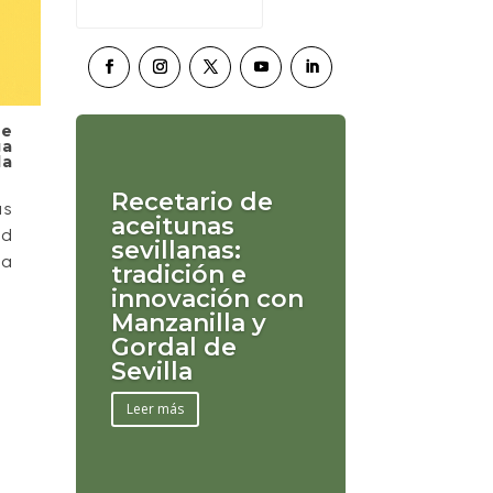
de
ga
la
Recetario de
ás
aceitunas
ad
sevillanas:
ca
tradición e
innovación con
Manzanilla y
Gordal de
Sevilla
Leer más