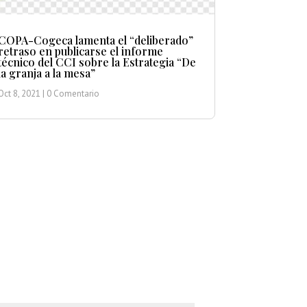
COPA-Cogeca lamenta el “deliberado”
retraso en publicarse el informe
técnico del CCI sobre la Estrategia “De
la granja a la mesa”
Oct 8, 2021
| 0 Comentario