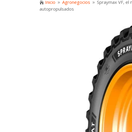
Inicio
Agronegocios
Spraymax VF, el 

9
9
autopropulsados