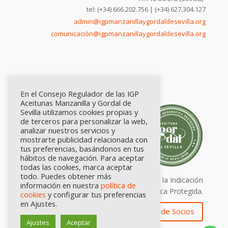
tel: (+34) 666.202.756 | (+34) 627.304.127
admin@igpmanzanillaygordaldesevilla.org
comunicación@igpmanzanillaygordaldesevilla.org
En el Consejo Regulador de las IGP
Aceitunas Manzanilla y Gordal de
Sevilla utilizamos cookies propias y
de terceros para personalizar la web,
analizar nuestros servicios y
mostrarte publicidad relacionada con
tus preferencias, basándonos en tus
hábitos de navegación. Para aceptar
todas las cookies, marca aceptar
todo. Puedes obtener más
Calidad certificada por Origen. Sellos de la Indicación
información en nuestra
política de
Geográfica Protegida.
cookies
y configurar tus preferencias
en Ajustes.
Zona de Socios
Ajustes
Aceptar