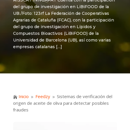
RIS3CAT INNOÀPAT Cuenta con la participación
del grupo de investigación en LiBiFOOD de la
UB./Foto: 123rf La Federación de Cooperativas
Agrarias de Cataluña (FCAC), con la participación
del grupo de investigación en Lípidos y
Compuestos Bioactivos (LiBiFOOD) de la
Universidad de Barcelona (UB), así como varias
empresas catalanas […]
Inicio
Feedzy
Sistemas de verificación del

9
9
origen de aceite de oliva para detectar posibles
fraudes