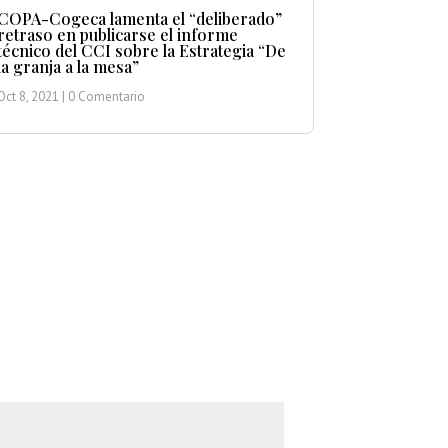
COPA-Cogeca lamenta el “deliberado”
retraso en publicarse el informe
técnico del CCI sobre la Estrategia “De
la granja a la mesa”
Oct 8, 2021
| 0 Comentario