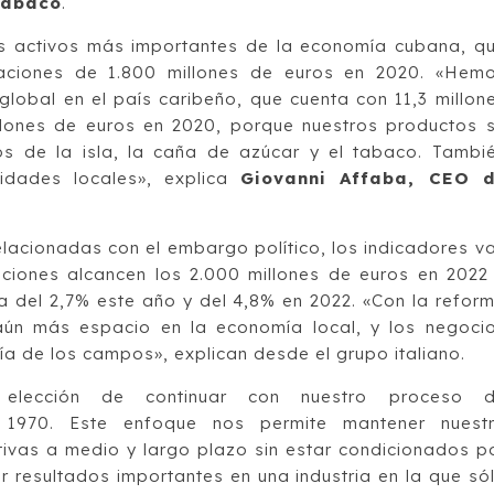
tabaco
.
dos activos más importantes de la economía cubana, q
aciones de 1.800 millones de euros en 2020. «Hem
global en el país caribeño, que cuenta con 11,3 millon
llones de euros en 2020, porque nuestros productos 
os de la isla, la caña de azúcar y el tabaco. Tambi
ridades locales», explica
Giovanni Affaba, CEO 
elacionadas con el embargo político, los indicadores v
ciones alcancen los 2.000 millones de euros en 2022
a del 2,7% este año y del 4,8% en 2022. «Con la refor
 aún más espacio en la economía local, y los negoci
a de los campos», explican desde el grupo italiano.
ra elección de continuar con nuestro proceso 
de 1970. Este enfoque nos permite mantener nuest
tivas a medio y largo plazo sin estar condicionados p
r resultados importantes en una industria en la que só