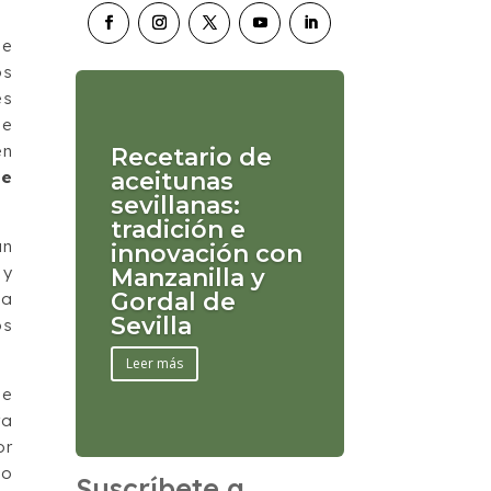
ue
os
es
se
én
Recetario de
de
aceitunas
sevillanas:
tradición e
an
innovación con
 y
Manzanilla y
Gordal de
ma
Sevilla
os
Leer más
de
ra
or
lo
Suscríbete a