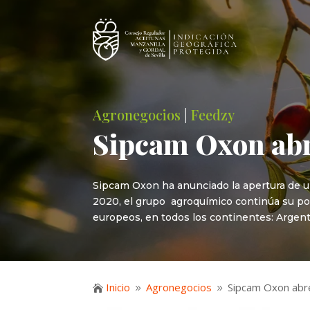
Agronegocios
|
Feedzy
Sipcam Oxon abr
Sipcam Oxon ha anunciado la apertura de u
2020, el grupo agroquímico continúa su pol
europeos, en todos los continentes: Argentin
Inicio
Agronegocios
Sipcam Oxon abr

9
9