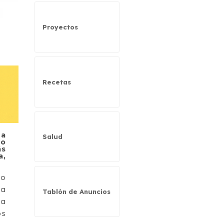
Proyectos
Recetas
na
Salud
co
ás
a,
do
ha
Tablón de Anuncios
da
os