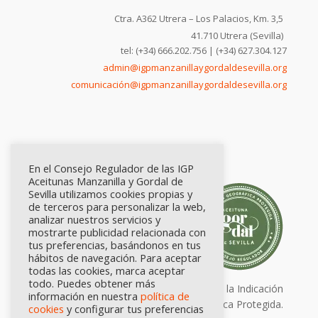
Ctra. A362 Utrera – Los Palacios, Km. 3,5
41.710 Utrera (Sevilla)
tel: (+34) 666.202.756 | (+34) 627.304.127
admin@igpmanzanillaygordaldesevilla.org
comunicación@igpmanzanillaygordaldesevilla.org
En el Consejo Regulador de las IGP
Aceitunas Manzanilla y Gordal de
Sevilla utilizamos cookies propias y
de terceros para personalizar la web,
analizar nuestros servicios y
mostrarte publicidad relacionada con
tus preferencias, basándonos en tus
hábitos de navegación. Para aceptar
todas las cookies, marca aceptar
todo. Puedes obtener más
Calidad certificada por Origen. Sellos de la Indicación
información en nuestra
política de
Geográfica Protegida.
cookies
y configurar tus preferencias