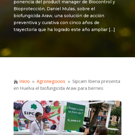
ponencia del product manager de Biocontrol y
Bioprotección, Daniel Mulas, sobre el
biofungicida Araw, una solución de acción
preventiva y curativa con cinco años de
trayectoria que ha logrado este año ampliar […]
Inicio
Agronegocios
Sipcam Iberia presenta

9
9
en Huelva el biofungicida Araw para berries