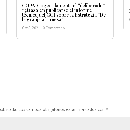
COPA-Cogeca lamenta el “deliberado”
retraso en publicarse el informe
técnico del CCI sobre la Estrategia “De
la granja a la mesa”
Oct 8, 2021
| 0 Comentario
publicada.
Los campos obligatorios están marcados con
*