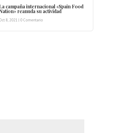
La campaña internacional «Spain Food
Nation» reanuda su actividad
Oct 8, 2021
| 0 Comentario