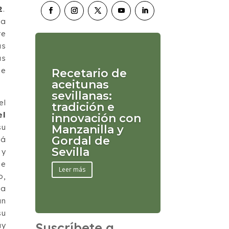
2
.
la
te
as
as
se
Recetario de
aceitunas
sevillanas:
el
tradición e
el
innovación con
su
Manzanilla y
Gordal de
rá
Sevilla
 y
ne
Leer más
o,
 a
an
su
Suscríbete a
uy