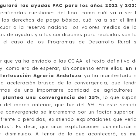
egulará las ayudas PAC para los años 2021 y 202
cificadas cuestiones del tipo, como cuál va a ser 
 los derechos de pago básico, cuál va a ser el lími
uar a la reserva nacional los valores medios de l
ipos de ayudas y a las condiciones para recibirlas son l
 el caso de los Programas de Desarrollo Rural 
er que ya ha enviado a las CC.AA. el texto definitivo d
y, como era de esperar, sin consenso entre ellas.
En 
terlocución Agraria Andaluza
ya ha manifestado 
na aceleración brusca de la convergencia, que tend
ntas de una importante cantidad de agricultores
io plantea una convergencia del 25%
, lo que supo
ia del marco anterior, que fue del 6%. En este sentid
e convergencia se incrementa por un factor superior
s frente a pérdidas, existiendo explotaciones que verí
dos”. Es decir, que unas explotaciones aumentarán 
n disminuido. A tenor de lo que acontecerá, es m