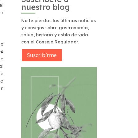
nuestro blog
el
er
No te pierdas las últimas noticias
y consejos sobre gastronomía,
salud, historia y estilo de vida
con el Consejo Regulador.
de
os
Suscribírme
de
al
de
 o
un