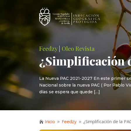
Feedzy
|
Oleo Revista
¿Simplificación 
La Nueva PAC 2021-2027 En este primer seme
Nacional sobre la nueva PAC ( Por Pablo Vi
días se espera que quede […]
Inicio
Feedzy
¿Simplificación de la PA

9
9