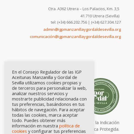
Ctra. A362 Utrera – Los Palacios, Km. 3,5
41.710 Utrera (Sevilla)
tel: (+34) 666.202.756 | (+34) 627.304.127
admin@igpmanzanillaygordaldesevilla.org
comunicación@igpmanzanillaygordaldesevilla.org
En el Consejo Regulador de las IGP
Aceitunas Manzanilla y Gordal de
Sevilla utilizamos cookies propias y
de terceros para personalizar la web,
analizar nuestros servicios y
mostrarte publicidad relacionada con
tus preferencias, basándonos en tus
hábitos de navegación. Para aceptar
todas las cookies, marca aceptar
todo. Puedes obtener más
Calidad certificada por Origen. Sellos de la Indicación
información en nuestra
política de
Geográfica Protegida.
cookies
y configurar tus preferencias