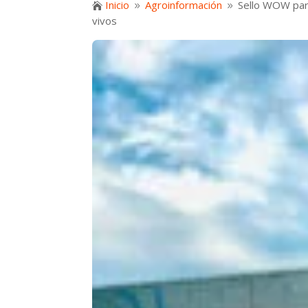
Inicio
Agroinformación
Sello WOW para

9
9
vivos