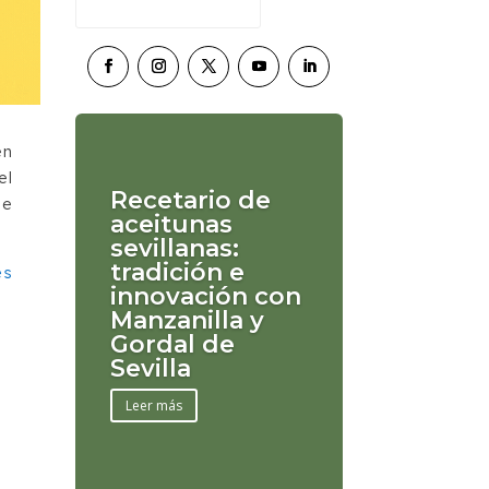
en
el
Recetario de
de
aceitunas
sevillanas:
tradición e
es
innovación con
Manzanilla y
Gordal de
Sevilla
Leer más