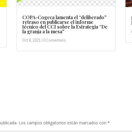
COPA-Cogeca lamenta el “deliberado”
retraso en publicarse el informe
técnico del CCI sobre la Estrategia “De
la granja a la mesa”
Oct 8, 2021
| 0 Comentario
publicada.
Los campos obligatorios están marcados con
*