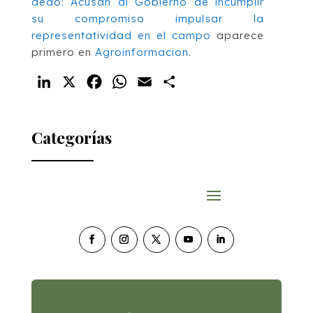
dedo: Acusan al Gobierno de incumplir
su compromiso impulsar la
representatividad en el campo
aparece
primero en
Agroinformacion
.
LinkedIn
X
Facebook
WhatsApp
Email
Compartir
Categorías