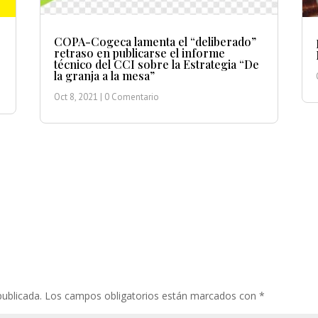
COPA-Cogeca lamenta el “deliberado”
retraso en publicarse el informe
técnico del CCI sobre la Estrategia “De
la granja a la mesa”
Oct 8, 2021
| 0 Comentario
publicada.
Los campos obligatorios están marcados con
*