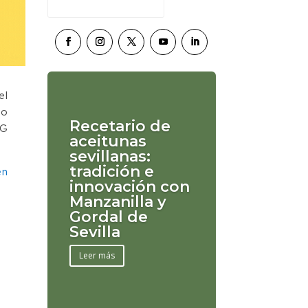
el
mo
Recetario de
AG
aceitunas
sevillanas:
tradición e
en
innovación con
Manzanilla y
Gordal de
Sevilla
Leer más