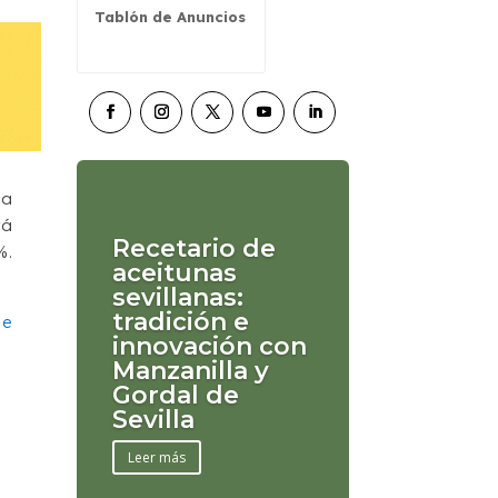
Tablón de Anuncios
la
rá
Recetario de
%.
aceitunas
sevillanas:
tradición e
de
innovación con
Manzanilla y
Gordal de
Sevilla
Leer más