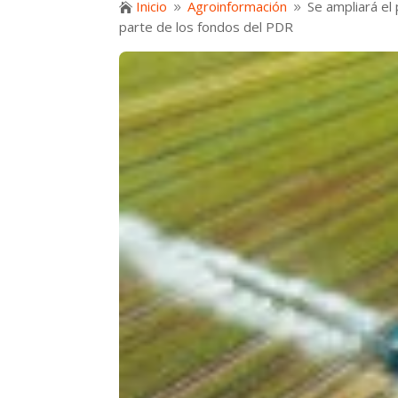
Inicio
Agroinformación
Se ampliará el

9
9
parte de los fondos del PDR