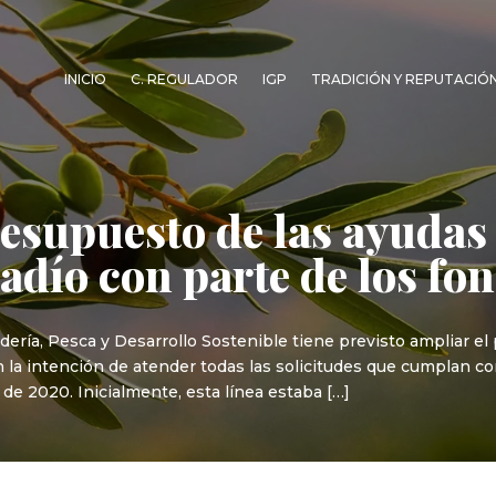
INICIO
C. REGULADOR
IGP
TRADICIÓN Y REPUTACIÓ
resupuesto de las ayudas
gadío con parte de los f
dería, Pesca y Desarrollo Sostenible tiene previsto ampliar e
n la intención de atender todas las solicitudes que cumplan c
 de 2020. Inicialmente, esta línea estaba […]