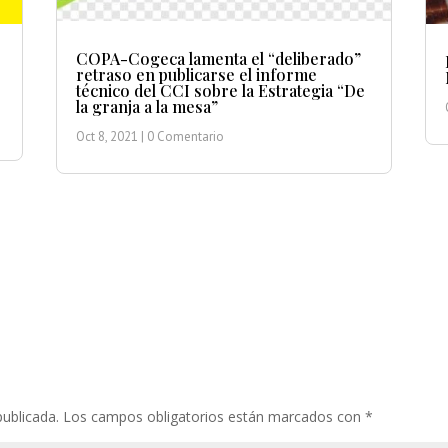
COPA-Cogeca lamenta el “deliberado”
retraso en publicarse el informe
técnico del CCI sobre la Estrategia “De
la granja a la mesa”
Oct 8, 2021
| 0 Comentario
publicada.
Los campos obligatorios están marcados con
*