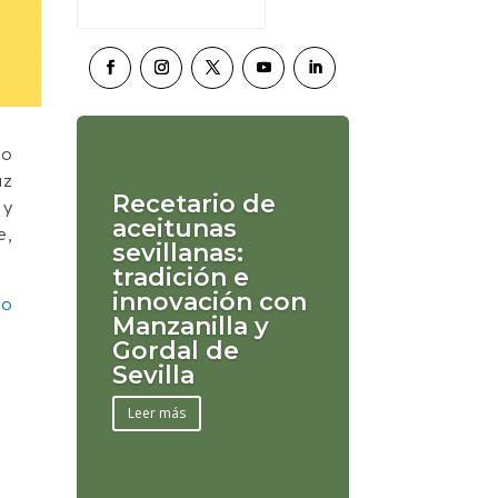
to
uz
Recetario de
 y
aceitunas
e,
sevillanas:
tradición e
innovación con
ío
Manzanilla y
Gordal de
Sevilla
Leer más