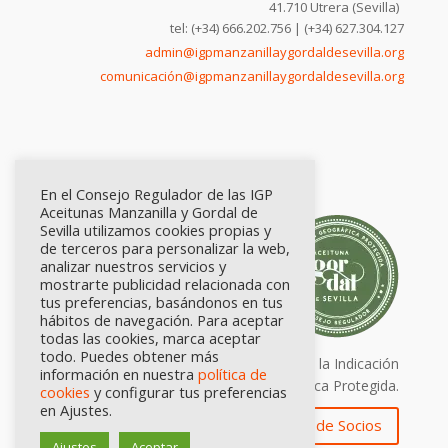
41.710 Utrera (Sevilla)
tel: (+34) 666.202.756 | (+34) 627.304.127
admin@igpmanzanillaygordaldesevilla.org
comunicación@igpmanzanillaygordaldesevilla.org
En el Consejo Regulador de las IGP
Aceitunas Manzanilla y Gordal de
Sevilla utilizamos cookies propias y
de terceros para personalizar la web,
analizar nuestros servicios y
mostrarte publicidad relacionada con
tus preferencias, basándonos en tus
hábitos de navegación. Para aceptar
todas las cookies, marca aceptar
todo. Puedes obtener más
Calidad certificada por Origen. Sellos de la Indicación
información en nuestra
política de
Geográfica Protegida.
cookies
y configurar tus preferencias
en Ajustes.
Zona de Socios
Ajustes
Aceptar