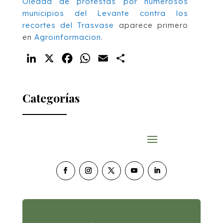
Oleada de protestas por numerosos
municipios del Levante contra los
recortes del Trasvase
aparece primero
en
Agroinformacion
.
LinkedIn
X
Facebook
WhatsApp
Email
Compartir
Categorías