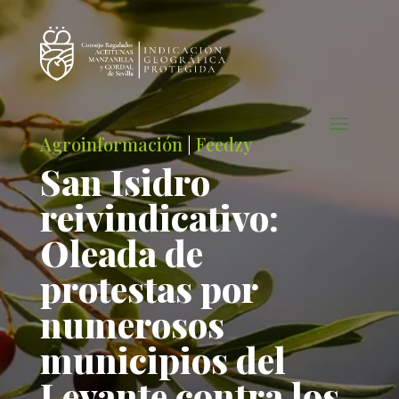
Agroinformación
|
Feedzy
San Isidro
reivindicativo:
Oleada de
protestas por
numerosos
municipios del
Levante contra los