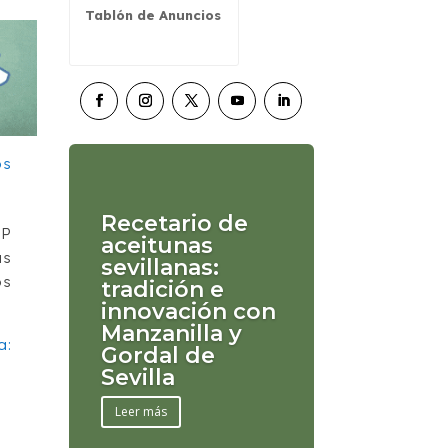
Tablón de Anuncios
Recetario de
OP
aceitunas
as
sevillanas:
os
tradición e
innovación con
Manzanilla y
a:
Gordal de
Sevilla
Leer más