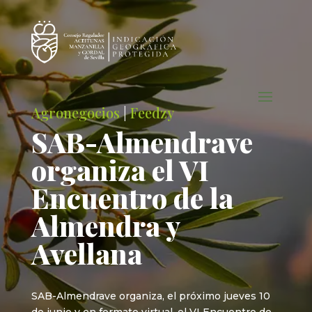
Agronegocios
|
Feedzy
SAB-Almendrave
organiza el VI
Encuentro de la
Almendra y
Avellana
SAB-Almendrave organiza, el próximo jueves 10