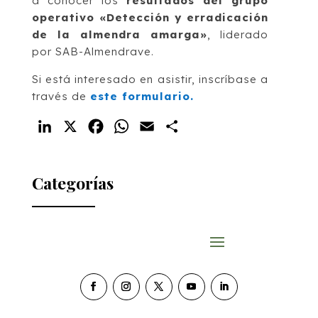
a conocer los
resultados del grupo
operativo «Detección y erradicación
de la almendra amarga»
, liderado
por SAB-Almendrave.
Si está interesado en asistir, inscríbase a
través de
este formulario.
LinkedIn
X
Facebook
WhatsApp
Email
Compartir
Categorías