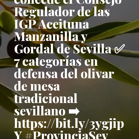
Regulador de las
IGP Aceituna
Manzanilla y
Gordal de Sevilla ✅
7 categorías en
defensa del olivar
de mesa
tradicional
sevillano ➡️
https://bit.ly/3ygjip
Y #ProvinciaSev