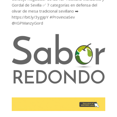
Gordal de Sevilla ✅ 7 categorías en defensa del
olivar de mesa tradicional sevillano ➡️
https://bit.ly/3ygjipY #ProvinciaSev
@IGPManzyGord