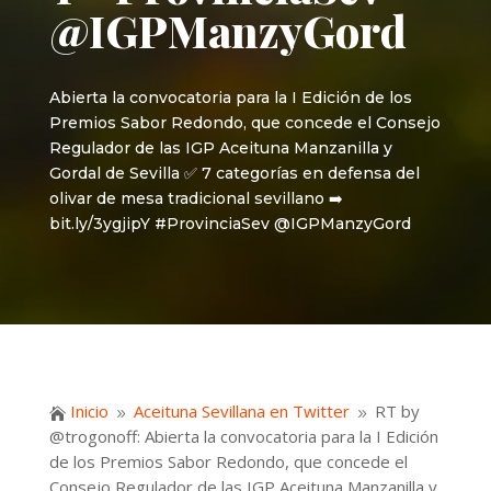
@IGPManzyGord
Abierta la convocatoria para la I Edición de los
Premios Sabor Redondo, que concede el Consejo
Regulador de las IGP Aceituna Manzanilla y
Gordal de Sevilla ✅ 7 categorías en defensa del
olivar de mesa tradicional sevillano ➡️
bit.ly/3ygjipY #ProvinciaSev @IGPManzyGord
Inicio
Aceituna Sevillana en Twitter
RT by

9
9
@trogonoff: Abierta la convocatoria para la I Edición
de los Premios Sabor Redondo, que concede el
Consejo Regulador de las IGP Aceituna Manzanilla y