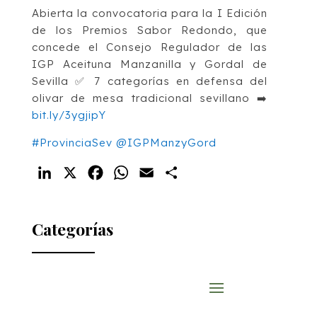
Abierta la convocatoria para la I Edición
de los Premios Sabor Redondo, que
concede el Consejo Regulador de las
IGP Aceituna Manzanilla y Gordal de
Sevilla ✅ 7 categorías en defensa del
olivar de mesa tradicional sevillano ➡️
bit.ly/3ygjipY
#ProvinciaSev
@IGPManzyGord
LinkedIn
X
Facebook
WhatsApp
Email
Compartir
Categorías