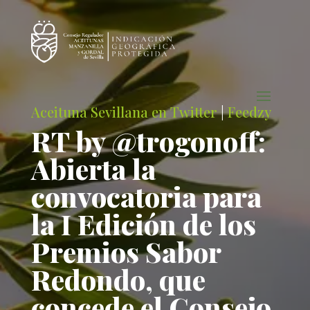
Aceituna Sevillana en Twitter
|
Feedzy
RT by @trogonoff:
Abierta la
convocatoria para
la I Edición de los
Premios Sabor
Redondo, que
concede el Consejo