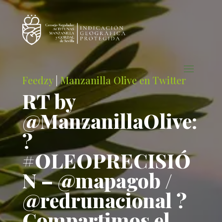
Feedzy
|
Manzanilla Olive en Twitter
RT by
@ManzanillaOlive:
?
#OLEOPRECISIÓ
N – @mapagob /
@redrunacional ?
Compartimos el