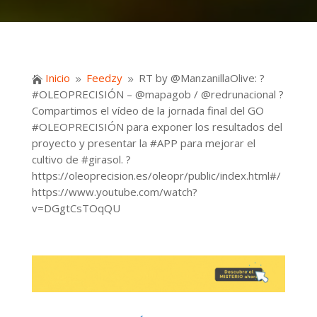
Inicio
Feedzy
RT by @ManzanillaOlive: ?

9
9
#OLEOPRECISIÓN – @mapagob / @redrunacional ?
Compartimos el vídeo de la jornada final del GO
#OLEOPRECISIÓN para exponer los resultados del
proyecto y presentar la #APP para mejorar el
cultivo de #girasol. ?
https://oleoprecision.es/oleopr/public/index.html#/
https://www.youtube.com/watch?
v=DGgtCsTOqQU