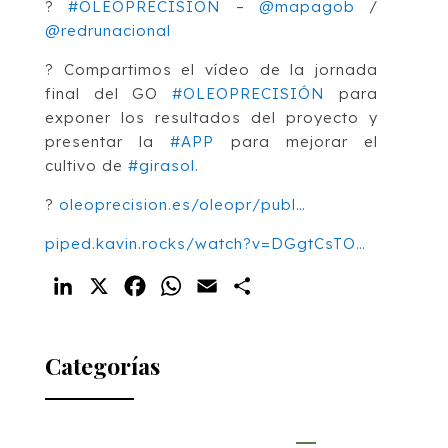
?
#OLEOPRECISIÓN
–
@mapagob
/
@redrunacional
? Compartimos el vídeo de la jornada
final del GO
#OLEOPRECISIÓN
para
exponer los resultados del proyecto y
presentar la
#APP
para mejorar el
cultivo de
#girasol
.
?
oleoprecision.es/oleopr/publ…
piped.kavin.rocks/watch?v=DGgtCsTO…
LinkedIn
X
Facebook
WhatsApp
Email
Compartir
Categorías