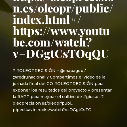
n.es/oleopr/public/
index.html#/
https://www.youtu
be.com/watch?
v=DGgtCsTOqQU
? #OLEOPRECISIÓN – @mapagob /
@redrunacional ? Compartimos el vídeo de la
jornada final del GO #OLEOPRECISIÓN para
exponer los resultados del proyecto y presentar
la #APP para mejorar el cultivo de #girasol. ?
oleoprecision.es/oleopr/publ…
piped.kavin.rocks/watch?v=DGgtCsTO…