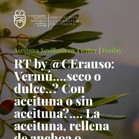
Aceituna Sevillana en Twitter
|
Feedzy
RT by @CErauso:
Vermú….seco o
dulce..? Con
aceituna o sin
aceituna?…. La
aceituna, rellena
de anchoa o