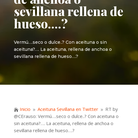
sevillana rellena de
hueso….?
Vermú….seco o dulce..? Con aceituna o sin
aceituna?…. La aceituna, rellena de anchoa o
sevillana rellena de hueso….?
Inicio
Aceituna Sevillana en Twitter
RT by

9
9
@CErauso: Vermú….seco o dulce..? Con aceituna o
sin aceituna?…. La aceituna, rellena de anchoa o
sevillana rellena de hueso….?