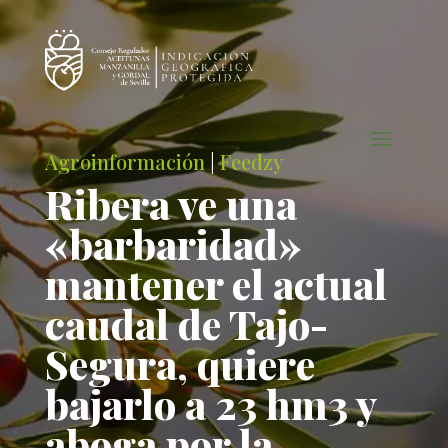
Agroinformación
|
Feedzy
Ribera ve una
«barbaridad»
mantener el actual
caudal de Tajo-
Segura, quiere
bajarlo a 23 hm3 y
aboga por la