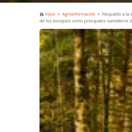
Inicio
Agroinformación
Respaldo a la 

9
9
de los bosques como principales sumideros 