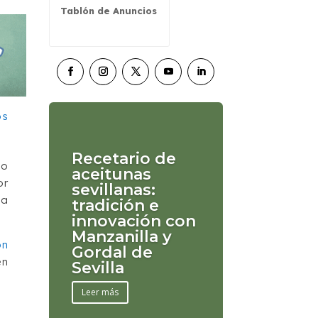
Tablón de Anuncios
Recetario de
co
aceitunas
or
sevillanas:
ta
tradición e
innovación con
Manzanilla y
ón
Gordal de
en
Sevilla
Leer más