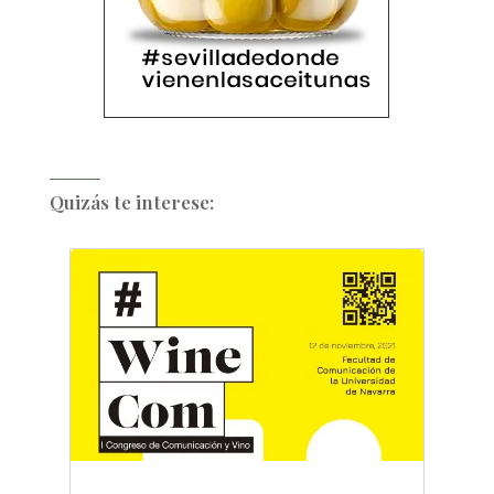
Quizás te interese: