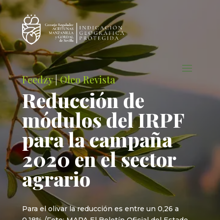
Feedzy
|
Oleo Revista
Reducción de
módulos del IRPF
para la campaña
2020 en el sector
agrario
Para el olivar la reducción es entre un 0,26 a