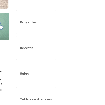
Proyectos
Recetas
El
Salud
el
os
mo
Tablón de Anuncios
el