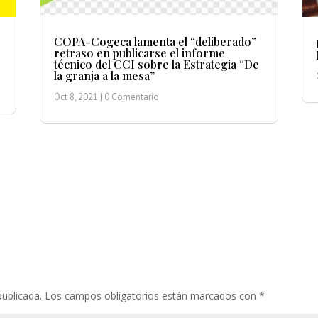
COPA-Cogeca lamenta el “deliberado”
retraso en publicarse el informe
técnico del CCI sobre la Estrategia “De
la granja a la mesa”
Oct 8, 2021
| 0 Comentario
publicada.
Los campos obligatorios están marcados con
*