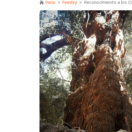
Inicio
Feedzy
Reconocimiento a los O

9
9