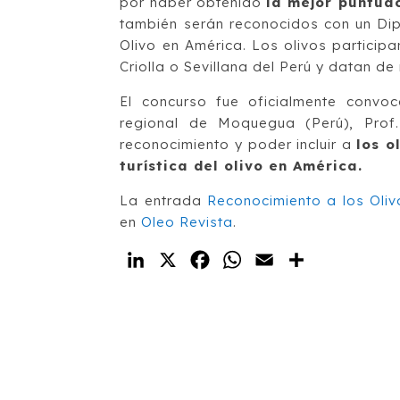
por haber obtenido
la mejor puntuac
también serán reconocidos con un Dip
Olivo en América. Los olivos participa
Criolla o Sevillana del Perú y datan 
El concurso fue oficialmente conv
regional de Moquegua (Perú), Prof
reconocimiento y poder incluir a
los o
turística del olivo en América.
La entrada
Reconocimiento a los Oli
en
Oleo Revista
.
LinkedIn
X
Facebook
WhatsApp
Email
Compartir