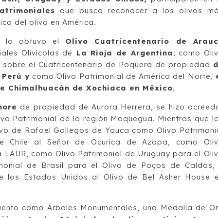
atrimoniales
que busca reconocer a los olivos m
tica del olivo en América.
a lo obtuvo el
Olivo Cuatricentenario de Arau
ales Olivícolas de
La Rioja de Argentina
; como Oli
ó sobre el Cuatricentenario de Poquera de propiedad
, Perú y
como Olivo Patrimonial de América del Norte,
 de Chimalhuacán de Xochiaca en México
.
more
de propiedad de Aurora Herrera, se hizo acreed
vo Patrimonial de la región Moquegua. Mientras que l
ivo de Rafael Gallegos de Yauca como Olivo Patrimoni
de Chile al Señor de Ocurica de Azapa, como Oli
la LAUR, como Olivo Patrimonial de Uruguay para el Oli
monial de Brasil para el Olivo de Poços de Caldas,
de los Estados Unidos al Olivo de Bel Asher House 
miento como Árboles Monumentales, una Medalla de O