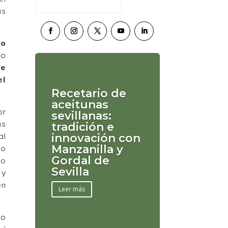
ás
co
vo
de
el
Recetario de
aceitunas
or
sevillanas:
as
tradición e
al
innovación con
Manzanilla y
vo
Gordal de
vo
Sevilla
 y
en
Leer más
ro