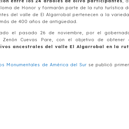
ión entre los 24 árboles de olivo participantes
, a
loma de Honor y formarán parte de la ruta turística d
ntes del valle de El Algarrobal pertenecen a la varied
de más de 400 años de antigüedad.
ocado el pasado 26 de noviembre, por el gobernad
. Zenón Cuevas Pare, con el objetivo de obtener 
livos ancestrales del valle El Algarrobal en la ru
vos Monumentales de América del Sur
se publicó prime