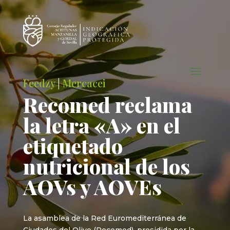
Feedzy
|
Mercacei
Recomed reclama
la letra «A» en el
etiquetado
nutricional de los
AOVs y AOVEs
La asamblea de la Red Euromediterránea de