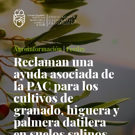
Agroinformación
|
Feedzy
Reclaman una
ayuda asociada de
la PAC para los
cultivos de
granado, higuera y
palmera datilera
en suelos salinos