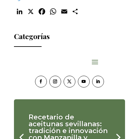
LinkedIn
X
Facebook
WhatsApp
Email
Compartir
Categorías
Recetario de
aceitunas sevillanas:
tradición e innovación
con Manzanilla y