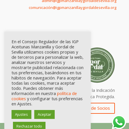
admin@igpmanzanillaygordaldesevilla.org
comunicación@igpmanzanillaygordaldesevilla.org
En el Consejo Regulador de las IGP
Aceitunas Manzanilla y Gordal de
Sevilla utilizamos cookies propias y
de terceros para personalizar la web,
analizar nuestros servicios y
mostrarte publicidad relacionada con
tus preferencias, basándonos en tus
hábitos de navegación. Para aceptar
todas las cookies, marca aceptar
todo. Puedes obtener más
Calidad certificada por Origen. Sellos de la Indicación
información en nuestra
política de
Geográfica Protegida.
cookies
y configurar tus preferencias
en Ajustes.
Zona de Socios
Ajustes
Aceptar
Rechazar todo