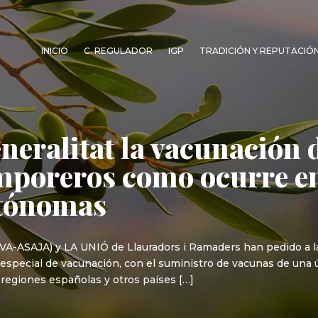
INICIO
C. REGULADOR
IGP
TRADICIÓN Y REPUTACIÓ
neralitat la vacunación 
emporeros como ocurre e
tónomas
AVA-ASAJA) y LA UNIÓ de Llauradors i Ramaders han pedido a l
pecial de vacunación, con el suministro de vacunas de una ún
regiones españolas y otros países […]