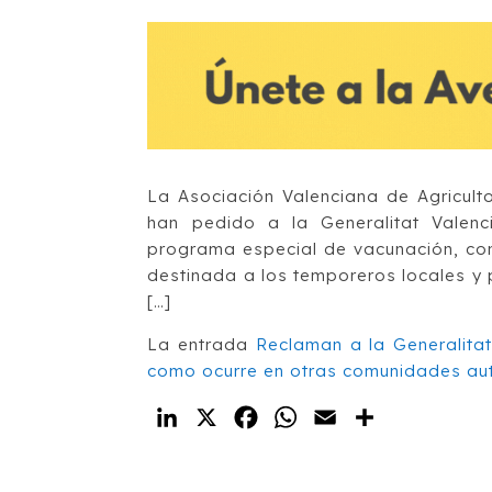
La Asociación Valenciana de Agricul
han pedido a la Generalitat Vale
programa especial de vacunación, con
destinada a los temporeros locales y
[…]
La entrada
Reclaman a la Generalita
como ocurre en otras comunidades a
LinkedIn
X
Facebook
WhatsApp
Email
Compartir