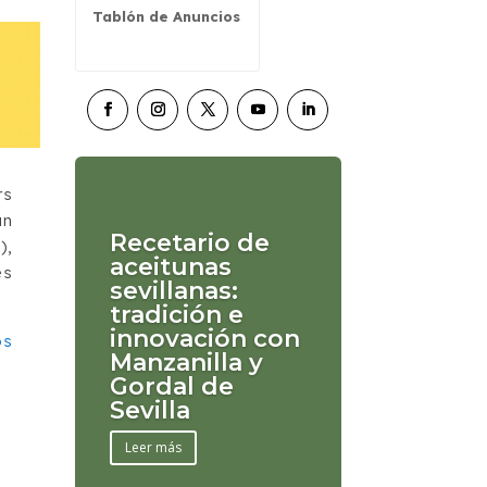
Tablón de Anuncios
rs
un
Recetario de
),
aceitunas
es
sevillanas:
tradición e
innovación con
os
Manzanilla y
Gordal de
Sevilla
Leer más