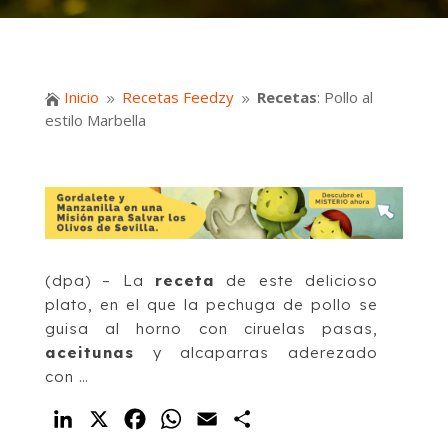
Inicio
Recetas Feedzy
Recetas
: Pollo al

9
9
estilo Marbella
(dpa) – La
receta
de este delicioso
plato, en el que la pechuga de pollo se
guisa al horno con ciruelas pasas,
aceitunas
y alcaparras aderezado
con …
LinkedIn
X
Facebook
WhatsApp
Email
Compartir