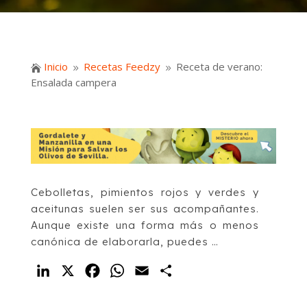
Inicio
Recetas Feedzy
Receta de verano:

9
9
Ensalada campera
Cebolletas, pimientos rojos y verdes y
aceitunas suelen ser sus acompañantes.
Aunque existe una forma más o menos
canónica de elaborarla, puedes …
LinkedIn
X
Facebook
WhatsApp
Email
Compartir