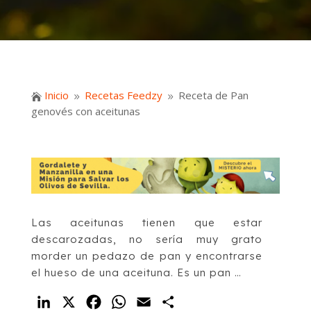
Inicio
Recetas Feedzy
Receta de Pan

9
9
genovés con aceitunas
Las aceitunas tienen que estar
descarozadas, no sería muy grato
morder un pedazo de pan y encontrarse
el hueso de una aceituna. Es un pan …
LinkedIn
X
Facebook
WhatsApp
Email
Compartir