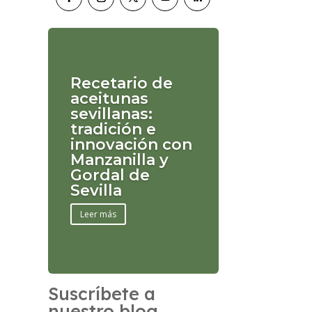
Recetario de
aceitunas
sevillanas:
tradición e
innovación con
Manzanilla y
Gordal de
Sevilla
Leer más
Suscríbete a
nuestro blog