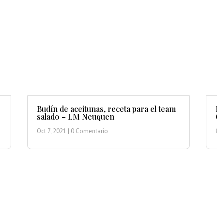
Budín de aceitunas, receta para el team
salado – LM Neuquen
Oct 7, 2021
| 0 Comentario