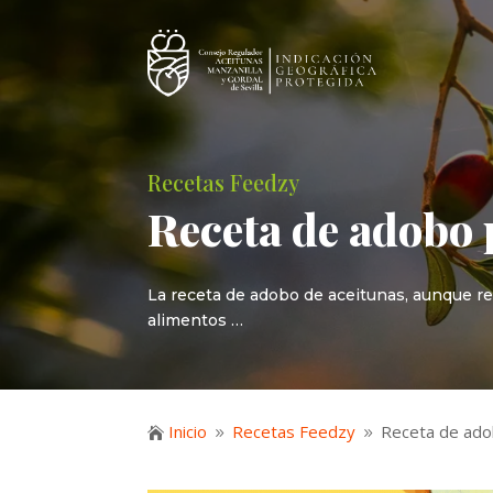
Recetas Feedzy
Receta de adobo 
La receta de adobo de aceitunas, aunque r
alimentos …
Inicio
Recetas Feedzy
Receta de ado

9
9