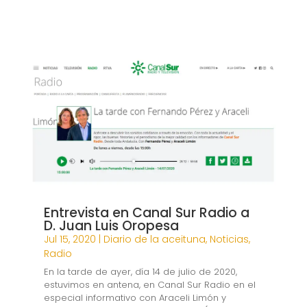
i
a
h
m
o
n
c
a
a
m
k
e
t
i
p
e
b
s
l
a
d
o
A
r
I
o
p
t
n
k
p
i
r
Entrevista en Canal Sur Radio a
D. Juan Luis Oropesa
Jul 15, 2020
|
Diario de la aceituna
,
Noticias
,
Radio
En la tarde de ayer, día 14 de julio de 2020,
estuvimos en antena, en Canal Sur Radio en el
especial informativo con Araceli Limón y