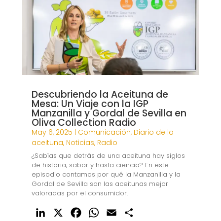
d
o
A
r
I
o
p
t
n
k
p
i
r
Descubriendo la Aceituna de
Mesa: Un Viaje con la IGP
Manzanilla y Gordal de Sevilla en
Oliva Collection Radio
May 6, 2025
|
Comunicación
,
Diario de la
aceituna
,
Noticias
,
Radio
¿Sabías que detrás de una aceituna hay siglos
de historia, sabor y hasta ciencia? En este
episodio contamos por qué la Manzanilla y la
Gordal de Sevilla son las aceitunas mejor
valoradas por el consumidor.
L
X
F
W
E
C