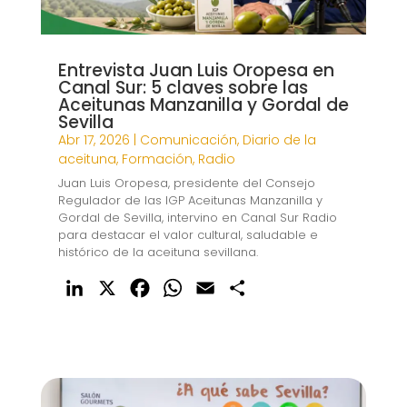
Entrevista Juan Luis Oropesa en
Canal Sur: 5 claves sobre las
Aceitunas Manzanilla y Gordal de
Sevilla
Abr 17, 2026
|
Comunicación
,
Diario de la
aceituna
,
Formación
,
Radio
Juan Luis Oropesa, presidente del Consejo
Regulador de las IGP Aceitunas Manzanilla y
Gordal de Sevilla, intervino en Canal Sur Radio
para destacar el valor cultural, saludable e
histórico de la aceituna sevillana.
L
X
F
W
E
C
i
a
h
m
o
n
c
a
a
m
k
e
t
i
p
e
b
s
l
a