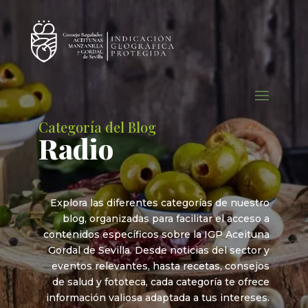
Categoría del Blog
Radio
Explora las diferentes categorías de nuestro
blog, organizadas para facilitar el acceso a
contenidos específicos sobre la IGP Aceituna
Gordal de Sevilla. Desde noticias del sector y
eventos relevantes, hasta recetas, consejos
de salud y fototeca, cada categoría te ofrece
información valiosa adaptada a tus intereses.