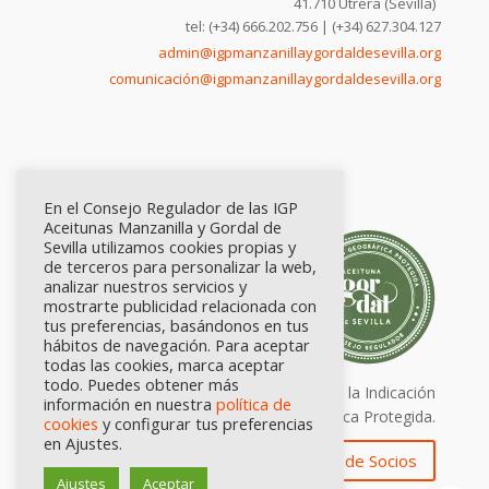
41.710 Utrera (Sevilla)
tel: (+34) 666.202.756 | (+34) 627.304.127
admin@igpmanzanillaygordaldesevilla.org
comunicación@igpmanzanillaygordaldesevilla.org
En el Consejo Regulador de las IGP
Aceitunas Manzanilla y Gordal de
Sevilla utilizamos cookies propias y
de terceros para personalizar la web,
analizar nuestros servicios y
mostrarte publicidad relacionada con
tus preferencias, basándonos en tus
hábitos de navegación. Para aceptar
todas las cookies, marca aceptar
todo. Puedes obtener más
Calidad certificada por Origen. Sellos de la Indicación
información en nuestra
política de
Geográfica Protegida.
cookies
y configurar tus preferencias
en Ajustes.
Zona de Socios
Ajustes
Aceptar