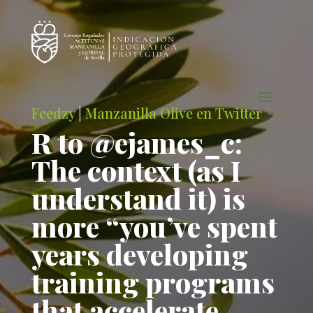
Feedzy
|
Manzanilla Olive en Twitter
R to @ejames_c:
The context (as I
understand it) is
more “you’ve spent
years developing
training programs
that accelerate