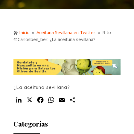
Inicio
Aceituna Sevillana en Twitter
R to

9
9
@Carlosben_ber: ¿La aceituna sevillana?
¿La aceituna sevillana?
LinkedIn
X
Facebook
WhatsApp
Email
Compartir
Categorías