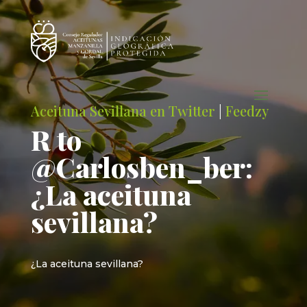
Aceituna Sevillana en Twitter
|
Feedzy
R to
@Carlosben_ber:
¿La aceituna
sevillana?
¿La aceituna sevillana?