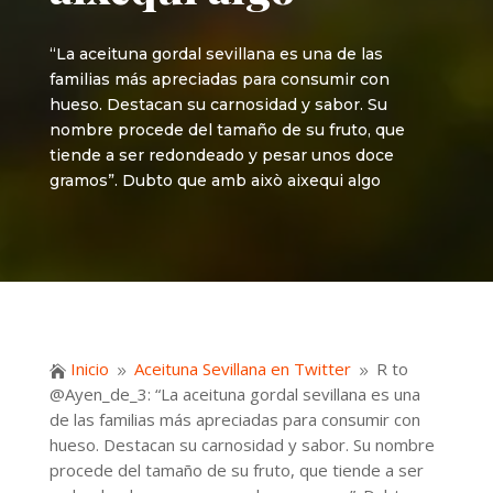
“La aceituna gordal sevillana es una de las
familias más apreciadas para consumir con
hueso. Destacan su carnosidad y sabor. Su
nombre procede del tamaño de su fruto, que
tiende a ser redondeado y pesar unos doce
gramos”. Dubto que amb això aixequi algo
Inicio
Aceituna Sevillana en Twitter
R to

9
9
@Ayen_de_3: “La aceituna gordal sevillana es una
de las familias más apreciadas para consumir con
hueso. Destacan su carnosidad y sabor. Su nombre
procede del tamaño de su fruto, que tiende a ser