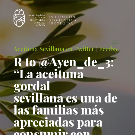
Aceituna Sevillana en Twitter
|
Feedzy
R to @Ayen_de_3:
“La aceituna
gordal
sevillana es una de
las familias más
apreciadas para
consumir con