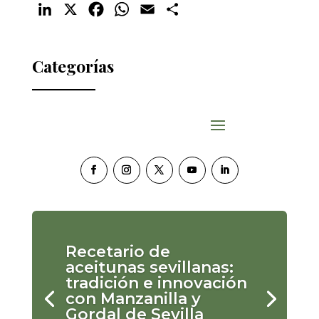
LinkedIn
X
Facebook
WhatsApp
Email
Compartir
Categorías
Recetario de
aceitunas sevillanas:
tradición e innovación
con Manzanilla y
Gordal de Sevilla