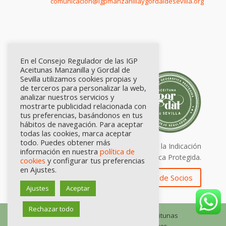
comunicación@igpmanzanillaygordaldesevilla.org
En el Consejo Regulador de las IGP
Aceitunas Manzanilla y Gordal de
Sevilla utilizamos cookies propias y
de terceros para personalizar la web,
analizar nuestros servicios y
mostrarte publicidad relacionada con
tus preferencias, basándonos en tus
hábitos de navegación. Para aceptar
todas las cookies, marca aceptar
todo. Puedes obtener más
Calidad certificada por Origen. Sellos de la Indicación
información en nuestra
política de
Geográfica Protegida.
cookies
y configurar tus preferencias
en Ajustes.
Zona de Socios
Ajustes
Aceptar
Rechazar todo
© Consejo Regulador de las IGP Aceitunas