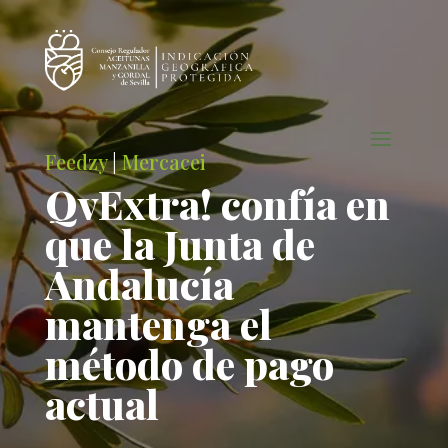
Feedzy
|
Mercacei
QvExtra! confía en
que la Junta de
Andalucía
mantenga el
método de pago
actual