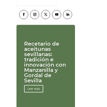
Recetario de
aceitunas
sevillanas:
tradición e
innovación con
Manzanilla y
Gordal de
Sevilla
Leer más