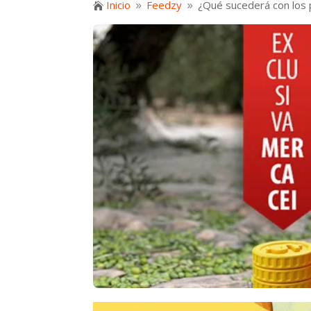
Inicio
Feedzy
¿Qué sucederá con los 

9
9