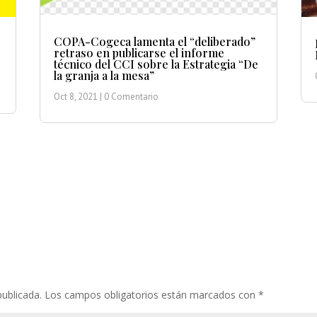
COPA-Cogeca lamenta el “deliberado”
retraso en publicarse el informe
técnico del CCI sobre la Estrategia “De
la granja a la mesa”
Oct 8, 2021
| 0 Comentario
publicada.
Los campos obligatorios están marcados con
*