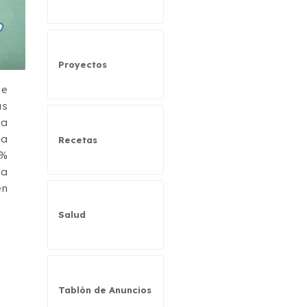
Proyectos
de
as
la
na
Recetas
0%
ta
en
Salud
Tablón de Anuncios