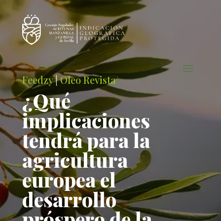
Feedzy
|
Oleo Revista
¿Qué
implicaciones
tendrá para la
agricultura
europea el
desarrollo
próspero de la