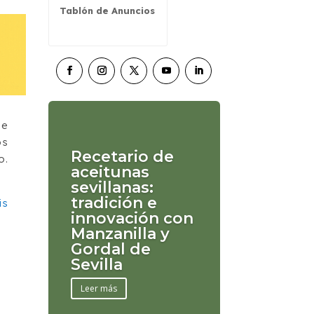
Tablón de Anuncios
ue
os
Recetario de
o.
aceitunas
sevillanas:
tradición e
is
innovación con
Manzanilla y
Gordal de
Sevilla
Leer más