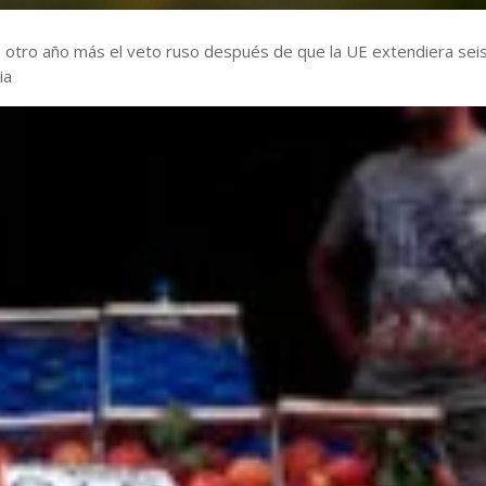
 otro año más el veto ruso después de que la UE extendiera sei
ia