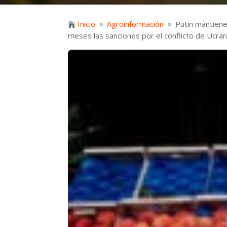
Inicio
Agroinformación
Putin mantiene

9
9
meses las sanciones por el conflicto de Ucran