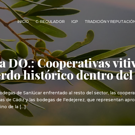
INICIO
C. REGULADOR
IGP
TRADICIÓN Y REPUTACIÓ
a DO.: Cooperativas viti
erdo histórico dentro del
degas de Sanlúcar enfrentado al resto del sector, las cooperat
ias de Cádiz y las bodegas de Fedejerez, que representan ap
no de la […]