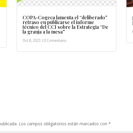
COPA-Cogeca lamenta el “deliberado”
retraso en publicarse el informe
técnico del CCI sobre la Estrategia “De
la granja a la mesa”
Oct 8, 2021
| 0 Comentario
publicada.
Los campos obligatorios están marcados con
*