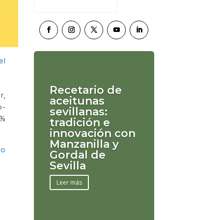
Recetario de
r,
aceitunas
o-
sevillanas:
0%
tradición e
innovación con
Manzanilla y
co
Gordal de
Sevilla
Leer más