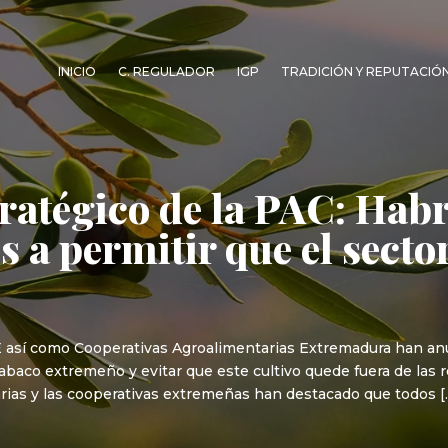
INICIO
C. REGULADOR
IGP
TRADICIÓN Y REPUTACIÓ
tratégico de la PAC: Hab
 a permitir que el sector
E así como Cooperativas Agroalimentarias Extremadura han an
tabaco extremeño y evitar que este cultivo quede fuera de las 
arias y las cooperativas extremeñas han destacado que todos [