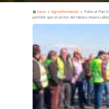
Inicio
Agroinformación
Pulso al Plan 

9
9
permitir que el sector del tabaco muera calla