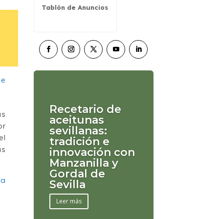
Tablón de Anuncios
Recetario de
as
aceitunas
or
sevillanas:
el
tradición e
as
innovación con
Manzanilla y
Gordal de
 a
Sevilla
Leer más